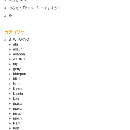
師走とWAY
みなさんTVerって知ってますか？
香
カテゴリー
BTW TOKYO
abi
assun
ayanon
AYURU
fuji
getty
hidepon
hiko
isacom
kame
kaorin
koh
masa
mayu
miitan
mochi
Nami
non