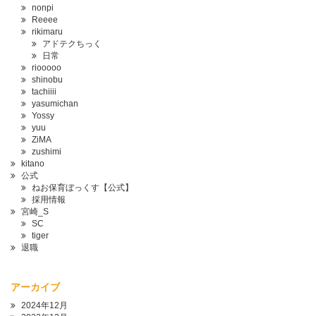
nonpi
Reeee
rikimaru
アドテクちっく
日常
riooooo
shinobu
tachiiii
yasumichan
Yossy
yuu
ZiMA
zushimi
kitano
公式
ねお保育ぼっくす【公式】
採用情報
宮崎_S
SC
tiger
退職
アーカイブ
2024年12月