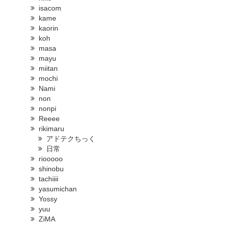
isacom
kame
kaorin
koh
masa
mayu
miitan
mochi
Nami
non
nonpi
Reeee
rikimaru
アドテクちっく
日常
riooooo
shinobu
tachiiii
yasumichan
Yossy
yuu
ZiMA