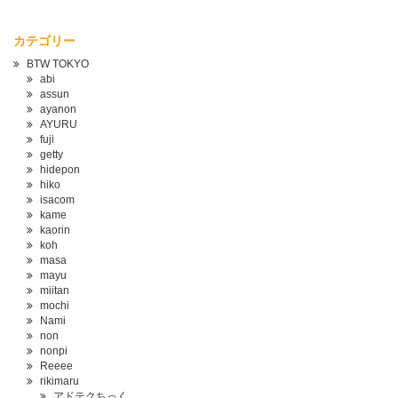
カテゴリー
BTW TOKYO
abi
assun
ayanon
AYURU
fuji
getty
hidepon
hiko
isacom
kame
kaorin
koh
masa
mayu
miitan
mochi
Nami
non
nonpi
Reeee
rikimaru
アドテクちっく