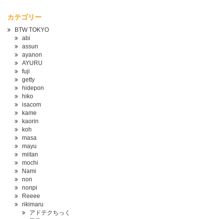
カテゴリー
BTW TOKYO
abi
assun
ayanon
AYURU
fuji
getty
hidepon
hiko
isacom
kame
kaorin
koh
masa
mayu
miitan
mochi
Nami
non
nonpi
Reeee
rikimaru
アドテクちっく