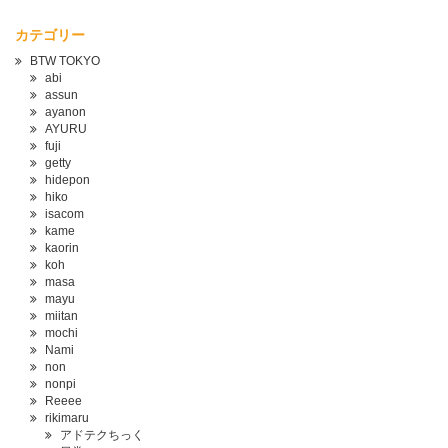
カテゴリー
BTW TOKYO
abi
assun
ayanon
AYURU
fuji
getty
hidepon
hiko
isacom
kame
kaorin
koh
masa
mayu
miitan
mochi
Nami
non
nonpi
Reeee
rikimaru
アドテクちっく