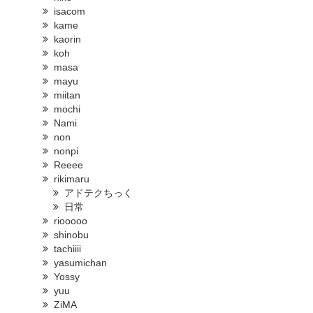
isacom
kame
kaorin
koh
masa
mayu
miitan
mochi
Nami
non
nonpi
Reeee
rikimaru
アドテクちっく
日常
riooooo
shinobu
tachiiii
yasumichan
Yossy
yuu
ZiMA