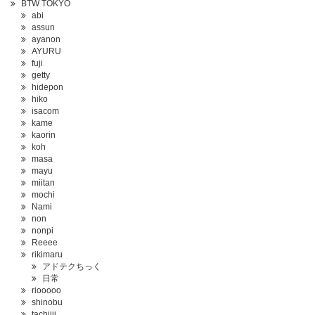
BTW TOKYO
abi
assun
ayanon
AYURU
fuji
getty
hidepon
hiko
isacom
kame
kaorin
koh
masa
mayu
miitan
mochi
Nami
non
nonpi
Reeee
rikimaru
アドテクちっく
日常
riooooo
shinobu
tachiiii