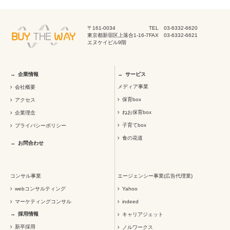
〒161-0034
TEL 03-6332-6620
東京都新宿区上落合1-16-7
FAX 03-6332-6621
エヌケイビル9階
企業情報
サービス
メディア事業
会社概要
保育box
アクセス
ねお保育box
企業理念
子育てbox
プライバシーポリシー
食の花道
お問合わせ
コンサル事業
エージェンシー事業(広告代理業)
webコンサルティング
Yahoo
マーケティングコンサル
indeed
採用情報
キャリアジェット
新卒採用
ノルワークス