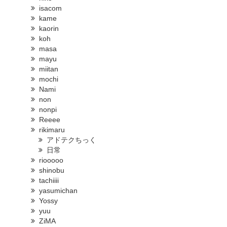
isacom
kame
kaorin
koh
masa
mayu
miitan
mochi
Nami
non
nonpi
Reeee
rikimaru
アドテクちっく
日常
riooooo
shinobu
tachiiii
yasumichan
Yossy
yuu
ZiMA