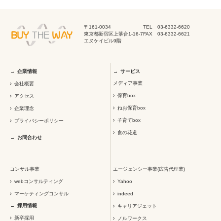
〒161-0034
TEL 03-6332-6620
東京都新宿区上落合1-16-7
FAX 03-6332-6621
エヌケイビル9階
企業情報
サービス
メディア事業
会社概要
保育box
アクセス
ねお保育box
企業理念
子育てbox
プライバシーポリシー
食の花道
お問合わせ
コンサル事業
エージェンシー事業(広告代理業)
webコンサルティング
Yahoo
マーケティングコンサル
indeed
採用情報
キャリアジェット
新卒採用
ノルワークス