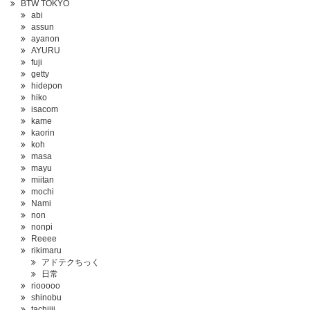
BTW TOKYO
abi
assun
ayanon
AYURU
fuji
getty
hidepon
hiko
isacom
kame
kaorin
koh
masa
mayu
miitan
mochi
Nami
non
nonpi
Reeee
rikimaru
アドテクちっく
日常
riooooo
shinobu
tachiiii