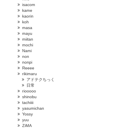
isacom
kame
kaorin
koh
masa
mayu
miitan
mochi
Nami
non
nonpi
Reeee
rikimaru
アドテクちっく
日常
riooooo
shinobu
tachiiii
yasumichan
Yossy
yuu
ZiMA