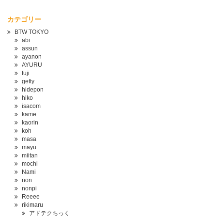
カテゴリー
BTW TOKYO
abi
assun
ayanon
AYURU
fuji
getty
hidepon
hiko
isacom
kame
kaorin
koh
masa
mayu
miitan
mochi
Nami
non
nonpi
Reeee
rikimaru
アドテクちっく