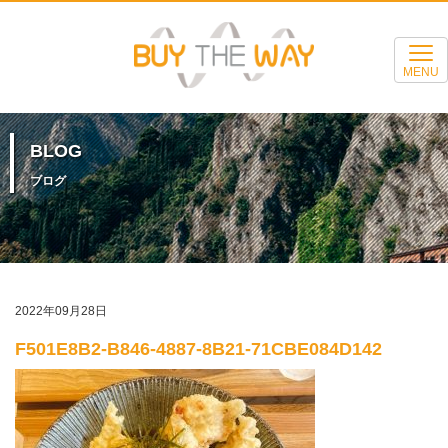
MENU
BLOG
ブログ
2022年09月28日
F501E8B2-B846-4887-8B21-71CBE084D142