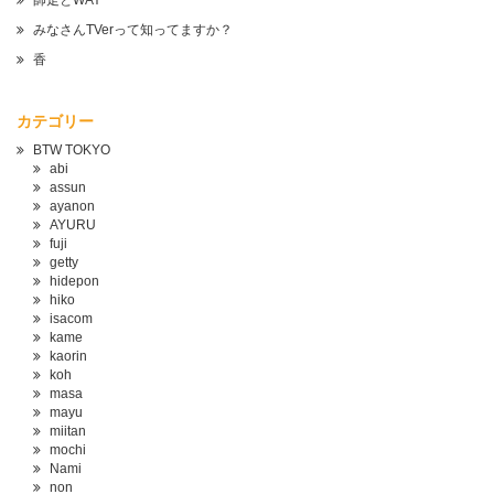
師走とWAY
みなさんTVerって知ってますか？
香
カテゴリー
BTW TOKYO
abi
assun
ayanon
AYURU
fuji
getty
hidepon
hiko
isacom
kame
kaorin
koh
masa
mayu
miitan
mochi
Nami
non