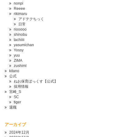
nonpi
Reeee
rikimaru
アドテクちっく
日常
riooooo
shinobu
tachiiii
yasumichan
Yossy
yuu
ZiMA
zushimi
kitano
公式
ねお保育ぼっくす【公式】
採用情報
宮崎_S
SC
tiger
退職
アーカイブ
2024年12月