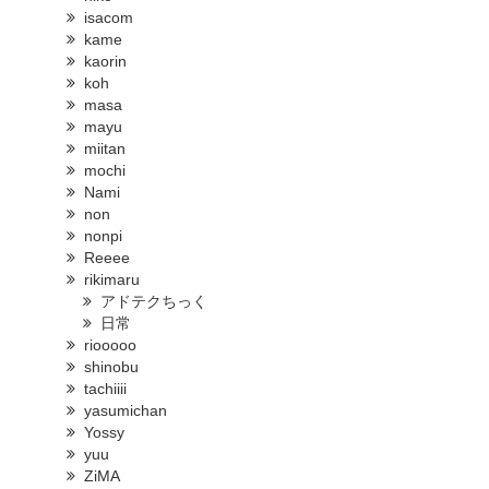
isacom
kame
kaorin
koh
masa
mayu
miitan
mochi
Nami
non
nonpi
Reeee
rikimaru
アドテクちっく
日常
riooooo
shinobu
tachiiii
yasumichan
Yossy
yuu
ZiMA