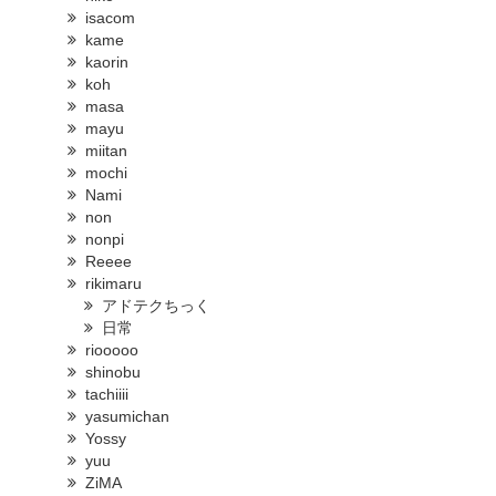
isacom
kame
kaorin
koh
masa
mayu
miitan
mochi
Nami
non
nonpi
Reeee
rikimaru
アドテクちっく
日常
riooooo
shinobu
tachiiii
yasumichan
Yossy
yuu
ZiMA