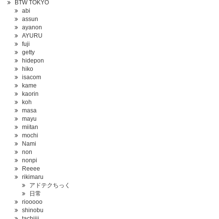
BTW TOKYO
abi
assun
ayanon
AYURU
fuji
getty
hidepon
hiko
isacom
kame
kaorin
koh
masa
mayu
miitan
mochi
Nami
non
nonpi
Reeee
rikimaru
アドテクちっく
日常
riooooo
shinobu
tachiiii