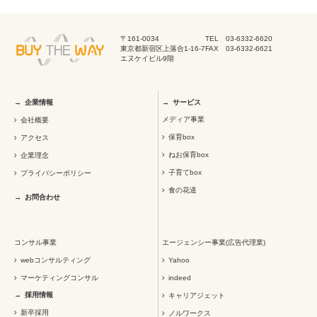
〒161-0034
TEL 03-6332-6620
東京都新宿区上落合1-16-7
FAX 03-6332-6621
エヌケイビル9階
企業情報
サービス
メディア事業
会社概要
保育box
アクセス
ねお保育box
企業理念
子育てbox
プライバシーポリシー
食の花道
お問合わせ
コンサル事業
エージェンシー事業(広告代理業)
webコンサルティング
Yahoo
マーケティングコンサル
indeed
採用情報
キャリアジェット
新卒採用
ノルワークス