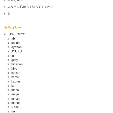
師走とWAY
みなさんTVerって知ってますか？
香
カテゴリー
BTW TOKYO
abi
assun
ayanon
AYURU
fuji
getty
hidepon
hiko
isacom
kame
kaorin
koh
masa
mayu
miitan
mochi
Nami
non