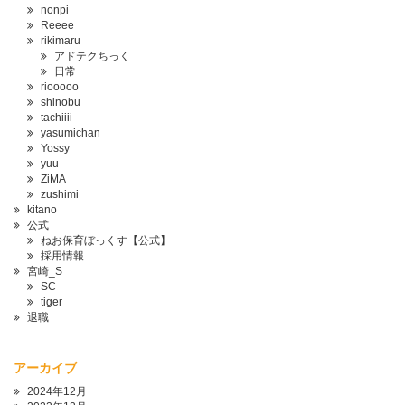
nonpi
Reeee
rikimaru
アドテクちっく
日常
riooooo
shinobu
tachiiii
yasumichan
Yossy
yuu
ZiMA
zushimi
kitano
公式
ねお保育ぼっくす【公式】
採用情報
宮崎_S
SC
tiger
退職
アーカイブ
2024年12月