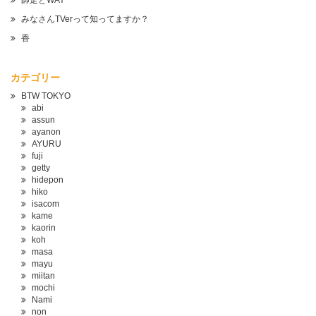
師走とWAY
みなさんTVerって知ってますか？
香
カテゴリー
BTW TOKYO
abi
assun
ayanon
AYURU
fuji
getty
hidepon
hiko
isacom
kame
kaorin
koh
masa
mayu
miitan
mochi
Nami
non