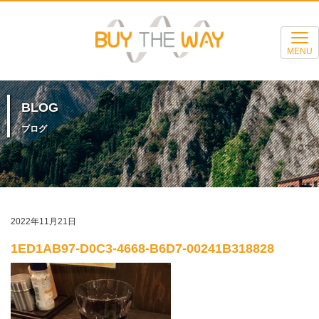
MENU
BLOG
ブログ
2022年11月21日
1ED1AB97-D0C3-4668-B6D7-00241B318828