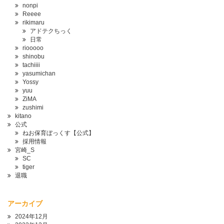
nonpi
Reeee
rikimaru
アドテクちっく
日常
riooooo
shinobu
tachiiii
yasumichan
Yossy
yuu
ZiMA
zushimi
kitano
公式
ねお保育ぼっくす【公式】
採用情報
宮崎_S
SC
tiger
退職
アーカイブ
2024年12月