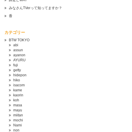
師走とWAY
みなさんTVerって知ってますか？
香
カテゴリー
BTW TOKYO
abi
assun
ayanon
AYURU
fuji
getty
hidepon
hiko
isacom
kame
kaorin
koh
masa
mayu
miitan
mochi
Nami
non