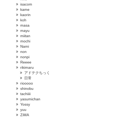
isacom
kame
kaorin
koh
masa
mayu
miitan
mochi
Nami
non
nonpi
Reeee
rikimaru
アドテクちっく
日常
riooooo
shinobu
tachiiii
yasumichan
Yossy
yuu
ZiMA