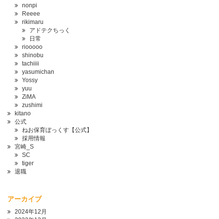
nonpi
Reeee
rikimaru
アドテクちっく
日常
riooooo
shinobu
tachiiii
yasumichan
Yossy
yuu
ZiMA
zushimi
kitano
公式
ねお保育ぼっくす【公式】
採用情報
宮崎_S
SC
tiger
退職
アーカイブ
2024年12月