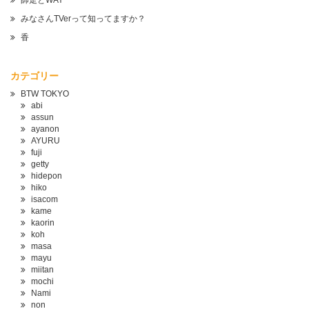
師走とWAY
みなさんTVerって知ってますか？
香
カテゴリー
BTW TOKYO
abi
assun
ayanon
AYURU
fuji
getty
hidepon
hiko
isacom
kame
kaorin
koh
masa
mayu
miitan
mochi
Nami
non