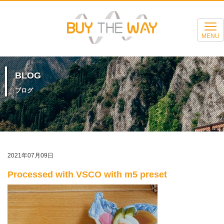
MENU
BLOG
ブログ
2021年07月09日
Processed with VSCO with m5 preset