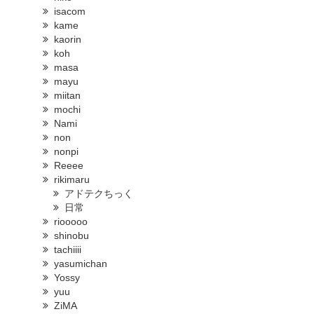
isacom
kame
kaorin
koh
masa
mayu
miitan
mochi
Nami
non
nonpi
Reeee
rikimaru
アドテクちっく
日常
riooooo
shinobu
tachiiii
yasumichan
Yossy
yuu
ZiMA