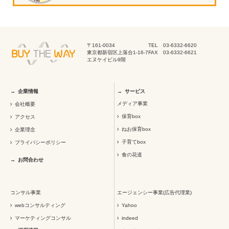
〒161-0034
TEL 03-6332-6620
東京都新宿区上落合1-16-7
FAX 03-6332-6621
エヌケイビル9階
企業情報
サービス
メディア事業
会社概要
保育box
アクセス
ねお保育box
企業理念
子育てbox
プライバシーポリシー
食の花道
お問合わせ
コンサル事業
エージェンシー事業(広告代理業)
webコンサルティング
Yahoo
マーケティングコンサル
indeed