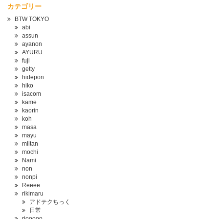
カテゴリー
BTW TOKYO
abi
assun
ayanon
AYURU
fuji
getty
hidepon
hiko
isacom
kame
kaorin
koh
masa
mayu
miitan
mochi
Nami
non
nonpi
Reeee
rikimaru
アドテクちっく
日常
riooooo