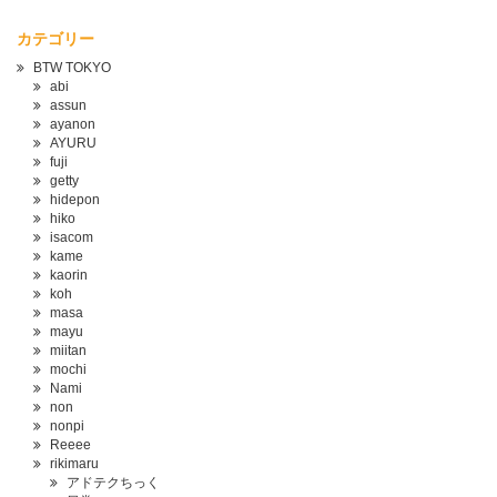
カテゴリー
BTW TOKYO
abi
assun
ayanon
AYURU
fuji
getty
hidepon
hiko
isacom
kame
kaorin
koh
masa
mayu
miitan
mochi
Nami
non
nonpi
Reeee
rikimaru
アドテクちっく