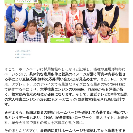
そこで、ホームページに採用情報をしっかりと記載し、職種や雇用形態毎に
ページを分け、
具体的な雇用条件と就業のイメージが湧く写真や内容を載せ
る事により直接応募(無料の応募/問い合わせ)が見込めます。
また、PC、スマ
ホ、タブレット、どのデバイスでも最適なサイズになる最新のWordPressに
て制作する事により、
大手検索エンジンのGoogle、Yahooからも評価が高
く、検索結果表示の順位が優位になります。そして、最近テレビCM等で話題
の求人検索エンジンindeedにもオーガニック(自然検索)表示され易い設計で
す。
★何よりも、転職活動者の9割がホームページを確認して応募するか決めてい
るというデータもあり、(下記、記事参照)
ハローワーク、求人サイト、派遣会
社、紹介会社等で貴社の求人を求職者が見た際に、
そのほとんどの方が、
最終的に貴社ホームページを確認してから応募をする