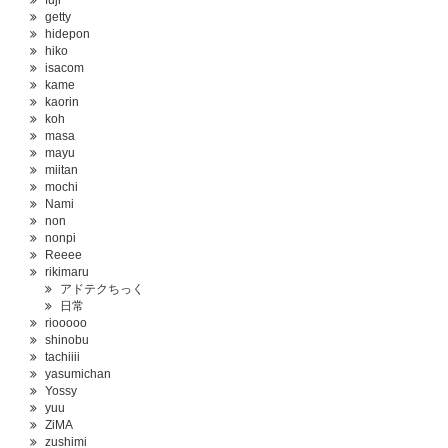
getty
hidepon
hiko
isacom
kame
kaorin
koh
masa
mayu
miitan
mochi
Nami
non
nonpi
Reeee
rikimaru
アドテクちっく
日常
riooooo
shinobu
tachiiii
yasumichan
Yossy
yuu
ZiMA
zushimi