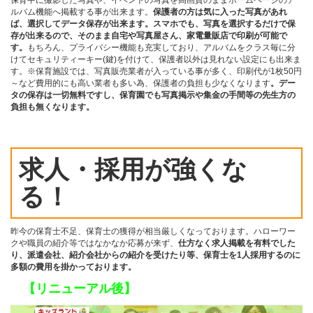
保育中に撮影した写真や、イベントの写真を高画質のままホームページのア
ルバム機能へ掲載する事が出来ます。
保護者の方は気に入った写真があれ
ば、選択してデータ保存が出来ます。スマホでも、写真を選択するだけで保
存が出来るので、そのまま自宅や写真屋さん、家電量販店で印刷が可能で
す。
もちろん、プライバシー機能も充実しており、アルバムをクラス毎に分
けてセキュリティーキー(鍵)を付けて、保護者以外は見れない設定にも出来ま
す。※保育施設では、写真販売業者が入っている事が多く、印刷代が1枚50円
～など費用的にも高い業者も多い為、保護者の負担も少なくなります
。デー
タの保存は一切無料ですし、保育園でも写真掲示や集金の手間等の先生方の
負担も無くなります。
求人・採用が強くな
る！
昨今の保育士不足、保育士の獲得が相当厳しくなっております。ハローワー
クや職員の紹介等ではなかなか応募が来ず、
仕方なく求人掲載を有料でした
り、派遣会社、紹介会社からの紹介を受けたり等、保育士を1人採用するのに
多額の費用を掛かっております。
【リニューアル後】