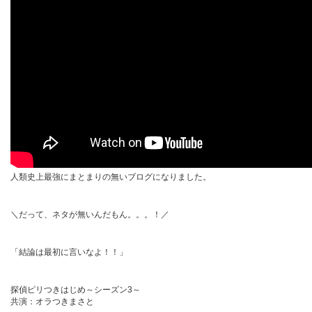
人類史上最強にまとまりの無いブログになりました。
＼だって、ネタが無いんだもん。。。！／
「結論は最初に言いなよ！！」
探偵ピリつきはじめ～シーズン3～
共演：オラつきまさと