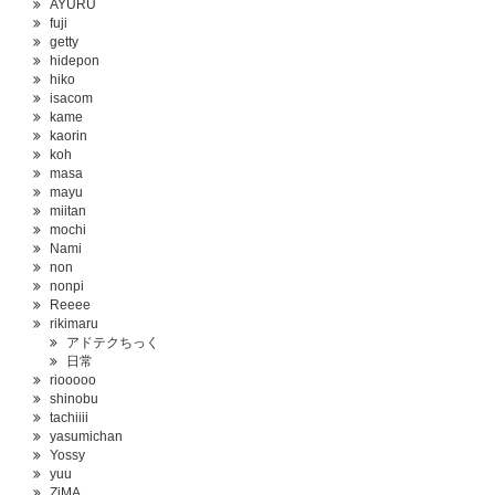
AYURU
fuji
getty
hidepon
hiko
isacom
kame
kaorin
koh
masa
mayu
miitan
mochi
Nami
non
nonpi
Reeee
rikimaru
アドテクちっく
日常
riooooo
shinobu
tachiiii
yasumichan
Yossy
yuu
ZiMA