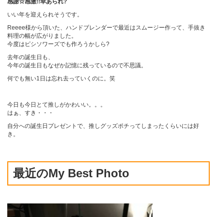
感謝☆感激!!幸あられ?
いい年を迎えられそうです。
Reeee
様から頂いた、ハンドブレンダーで最近はスムージー作って、手抜き
料理の幅が広がりました。
今度はピシソワーズでも作ろうかしら?
去年の誕生日も、
今年の誕生日もなぜか記憶に残っているので不思議。
何でも無い1日は忘れ去っていくのに。笑
今日も今日とて推しがかわいい。。。
はぁ、すき・・・
自分への誕生日プレゼントで、推しグッズポチってしまったくらいには好
き。
最近のMy Best Photo