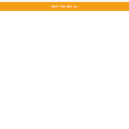
©BUY THE WAY Inc.