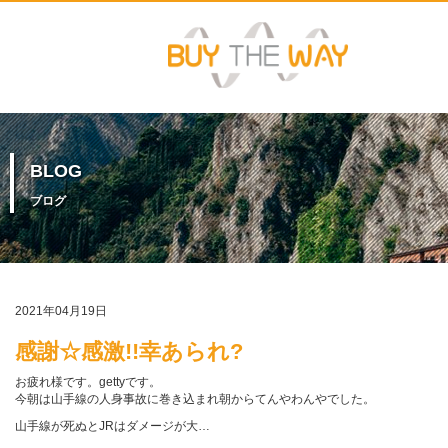
BLOG
ブログ
2021年04月19日
感謝☆感激!!幸あられ?
お疲れ様です。gettyです。
今朝は山手線の人身事故に巻き込まれ朝からてんやわんやでした。
山手線が死ぬとJRはダメージが大…