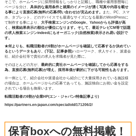
そこで、ホームページに採用情報をしっかりと記載し、職種や雇用形態毎に
ページを分け、
具体的な雇用条件と就業のイメージが湧く写真や内容を載せ
る事により直接応募(無料の応募/問い合わせ)が見込めます。
また、PC、スマ
ホ、タブレット、どのデバイスでも最適なサイズになる最新のWordPressに
て制作する事により、
大手検索エンジンのGoogle、Yahooからも評価が高
く、検索結果表示の順位が優位になります。そして、最近テレビCM等で話題
の求人検索エンジンindeedにもオーガニック(自然検索)表示され易い設計で
す。
★何よりも、転職活動者の9割がホームページを確認して応募するか決めてい
るというデータもあり、(下記、記事参照)
ハローワーク、求人サイト、派遣会
社、紹介会社等で貴社の求人を求職者が見た際に、
そのほとんどの方が、
最終的に貴社ホームページを確認してから応募をする
為、直接応募(無料応募)が増え、採用単価が劇的に下がる可能性もあります。
※一例として、紹介会社や派遣会社から紹介にて大量採用されている施設様
の場合は、ホームページからの応募であっても、施設独自にお祝い金を設定
されている場合も御座います。
転職活動者の9割が企業HP(エン・ジャパン/特集記事より)
https://partners.en-japan.com/special/old/171206/2/
保育boxへの無料掲載！