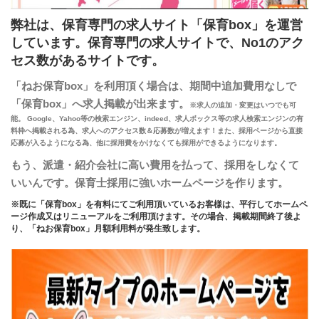
弊社は、保育専門の求人サイト「保育box」を運営
しています。
保育専門の求人サイトで、No1のアク
セス数があるサイトです。
「ねお保育box」を利用頂く場合は、期間中追加費用なしで
「保育box」へ求人掲載が出来ます。
※求人の追加・変更はいつでも可
能。 Google、Yahoo等の検索エンジン、indeed、求人ボックス等の求人検索エンジンの有
料枠へ掲載される為、
求人へのアクセス数＆応募数が増えます！また、採用ページから直接
応募が入るようになる為、
他に採用費をかけなくても採用ができるようになります。
もう、派遣・紹介会社に高い費用を払って、採用をしなくて
いいんです。保育士採用に強いホームページを作ります。
※既に「保育box」を有料にてご利用頂いているお客様は、平行してホームペ
ージ作成又はリニューアルをご利用頂けます。その場合、掲載期間終了後よ
り、「ねお保育box」月額利用料が発生致します。