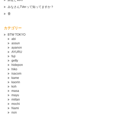
みなさんTVerって知ってますか？
香
カテゴリー
BTW TOKYO
abi
assun
ayanon
AYURU
fuji
getty
hidepon
hiko
isacom
kame
kaorin
koh
masa
mayu
miitan
mochi
Nami
non