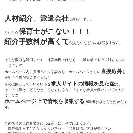
人材紹介
、
派遣会社
に依頼しても、
保育士がこない！！！
なかなか
紹介手数料が高くて
使えないなど悩みは尽きません。
そんな悩みを解消すべく、保育業界ではなく、一般企業でも取り組んでいる
ことですが、
直接応募
ホームページ内に採用ページを設置し、ホームページからの
を
を狙う企業が増えてきました
求人サイトの情報を見た後
その理由として、いろいろな
に、
そこの企業は「どんなところなんだろう」「どんな社員が働いているのだろ
う」など
ホームページ上で情報を収集する
求職者がほとんどだからで
す。
この考え方は保育業界にも保育士にも当てはまります。
「園長先生ってどんな人なんだろう」「保育目標、方針が知りたい」