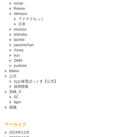
nonpi
Reeee
rikimaru
アドテクちっく
日常
riooooo
shinobu
tachiiii
yasumichan
Yossy
yuu
ZiMA
zushimi
kitano
公式
ねお保育ぼっくす【公式】
採用情報
宮崎_S
SC
tiger
退職
アーカイブ
2024年12月