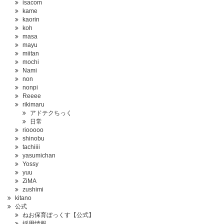
isacom
kame
kaorin
koh
masa
mayu
miitan
mochi
Nami
non
nonpi
Reeee
rikimaru
アドテクちっく
日常
riooooo
shinobu
tachiiii
yasumichan
Yossy
yuu
ZiMA
zushimi
kitano
公式
ねお保育ぼっくす【公式】
採用情報