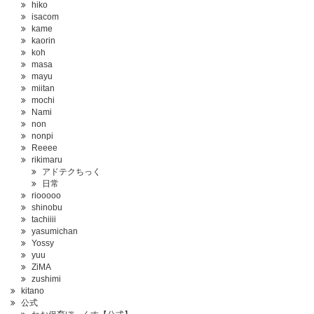
hiko
isacom
kame
kaorin
koh
masa
mayu
miitan
mochi
Nami
non
nonpi
Reeee
rikimaru
アドテクちっく
日常
riooooo
shinobu
tachiiii
yasumichan
Yossy
yuu
ZiMA
zushimi
kitano
公式