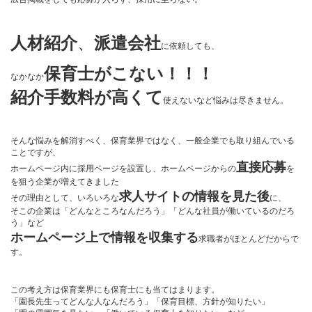
人材紹介
、
派遣会社
に依頼しても、
保育士がこない！！！
なかなか
紹介手数料が高くて
使えないなど悩みは尽きません。
そんな悩みを解消すべく、保育業界ではなく、一般企業でも取り組んでいる
ことですが、
直接応募
ホームページ内に採用ページを設置し、ホームページからの
を
を狙う企業が増えてきました
求人サイトの情報を見た後
その理由として、いろいろな
に、
そこの企業は「どんなところなんだろう」「どんな社員が働いているのだろ
う」など
ホームページ上で情報を収集する
求職者がほとんどだからで
す。
この考え方は保育業界にも保育士にも当てはまります。
「園長先生ってどんな人なんだろう」「保育目標、方針が知りたい」