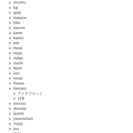
AYURU
fuji
getty
hidepon
hiko
isacom
kame
kaorin
koh
masa
mayu
miitan
mochi
Nami
non
nonpi
Reeee
rikimaru
アドテクちっく
日常
riooooo
shinobu
tachiiii
yasumichan
Yossy
yuu