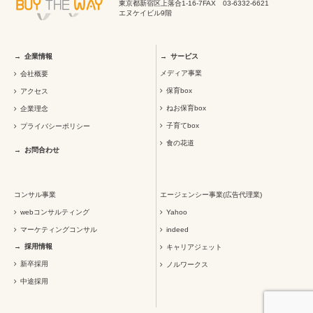
東京都新宿区上落合1-16-7
FAX 03-6332-6621
エヌケイビル9階
企業情報
サービス
メディア事業
会社概要
保育box
アクセス
ねお保育box
企業理念
子育てbox
プライバシーポリシー
食の花道
お問合わせ
コンサル事業
エージェンシー事業(広告代理業)
webコンサルティング
Yahoo
マーケティングコンサル
indeed
採用情報
キャリアジェット
新卒採用
ノルワークス
中途採用