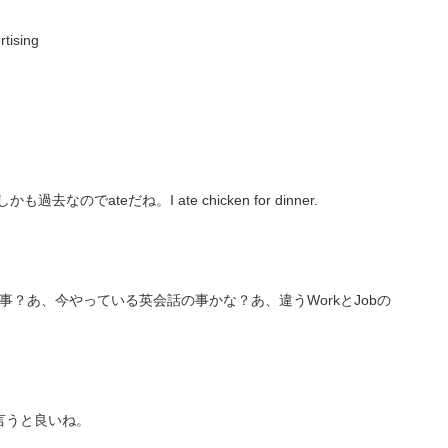
ising
去なのでateだね。I ate chicken for dinner.
仕事？あ、今やっている英会話の事かな？あ、違うWorkとJobの
onsと言うと良いね。