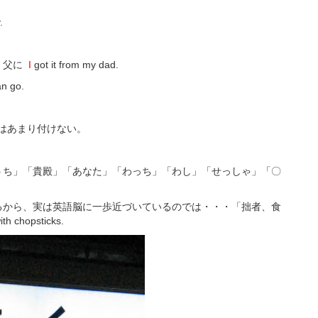
。
.
、父に
I
got it from my dad.
n go.
はあまり付けない。
うち」「貴殿」「あなた」「わっち」「わし」「せっしゃ」「〇
るから、実は英語脳に一歩近づいているのでは・・・「拙者、食
 chopsticks.